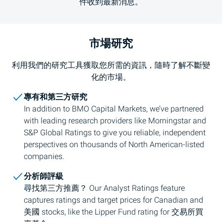
件收到最新消息。
市場研究
利用我們的研究工具獲取您所需的資訊，隨時了解不斷變
化的市場。
專有和第三方研究
In addition to
BMO
Capital Markets, we’ve partnered
with leading research providers like Morningstar and
S&P
Global Ratings to give you reliable, independent
perspectives on thousands of North American-listed
companies.
分析師評級
尋找第三方推薦？ Our Analyst Ratings feature
captures ratings and target prices for Canadian and
美國
stocks, like the Lipper Fund rating for
交易所買