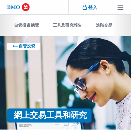
跳過導覽
登入
跳
跳過導覽
過
自管投資總覽
工具及研究報告
進階交易
B
導
覽
自管投資
網上交易工具和研究